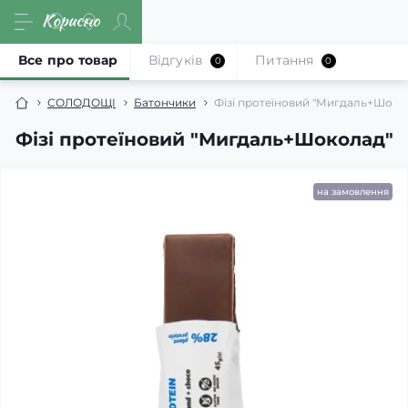
Все про товар
Відгуків
Питання
0
0
СОЛОДОЩІ
Батончики
Фізі протеїновий "Мигдаль+Шоко
Фізі протеїновий "Мигдаль+Шоколад"
на замовлення