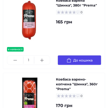
Ковбаса варена
"Шинка", 380г "Prema"
0
165 грн
в наявності
До кошика
Ковбаса варено-
копчена "Шинка", 360г
"Prema"
0
170 грн