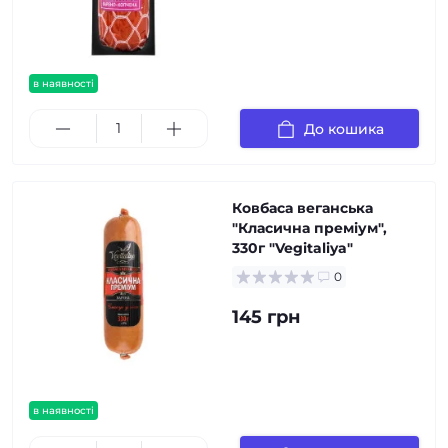
в наявності
До кошика
Ковбаса веганська
"Класична преміум",
330г "Vegitaliya"
0
145 грн
в наявності