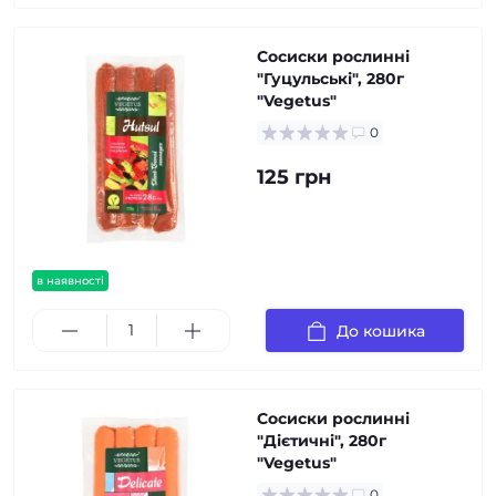
Сосиски рослинні
"Гуцульські", 280г
"Vegetus"
0
125 грн
в наявності
До кошика
Сосиски рослинні
"Дієтичні", 280г
"Vegetus"
0