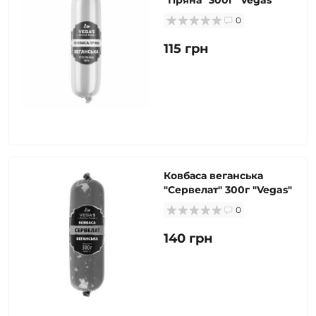
"Пряна" 300г "Vegas"
0
115 грн
Ковбаса веганська
"Сервелат" 300г "Vegas"
0
140 грн