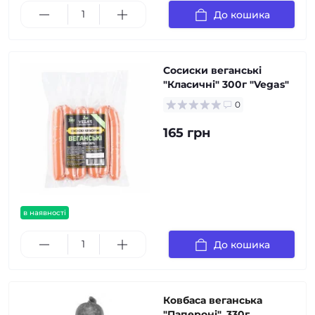
До кошика
Сосиски веганські
"Класичні" 300г "Vegas"
0
165 грн
в наявності
До кошика
Ковбаса веганська
"Папероні", 330г