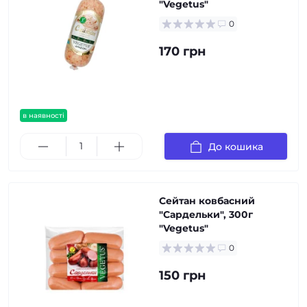
"Vegetus"
0
170 грн
в наявності
До кошика
Сейтан ковбасний
"Сардельки", 300г
"Vegetus"
0
150 грн