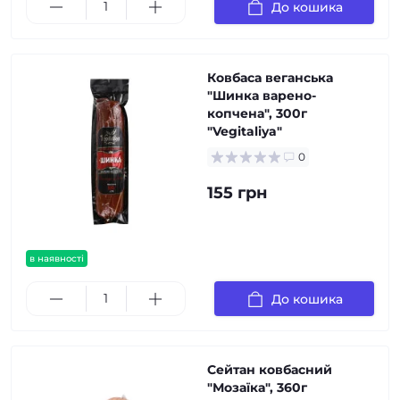
До кошика
Ковбаса веганська
"Шинка варено-
копчена", 300г
"Vegitaliya"
0
155 грн
в наявності
До кошика
Сейтан ковбасний
"Мозаїка", 360г