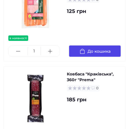
125 грн
в наявності
До кошика
Ковбаса "Краківська",
360г "Prema"
0
185 грн