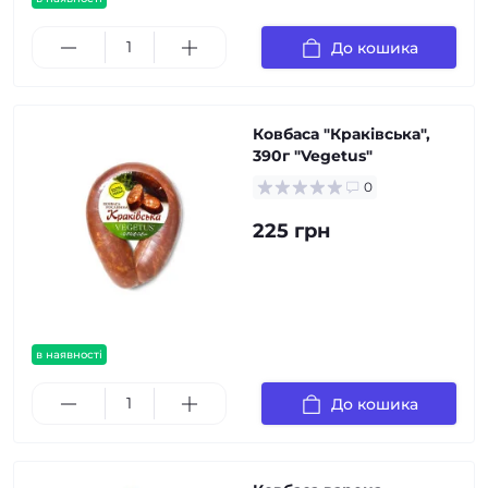
До кошика
Ковбаса "Краківська",
390г "Vegetus"
0
225 грн
в наявності
До кошика