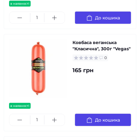
в наявності
До кошика
Ковбаса веганська
"Класична", 300г "Vegas"
0
165 грн
в наявності
До кошика