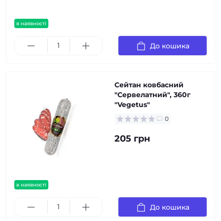
в наявності
До кошика
Сейтан ковбасний
"Сервелатний", 360г
"Vegetus"
0
205 грн
в наявності
До кошика