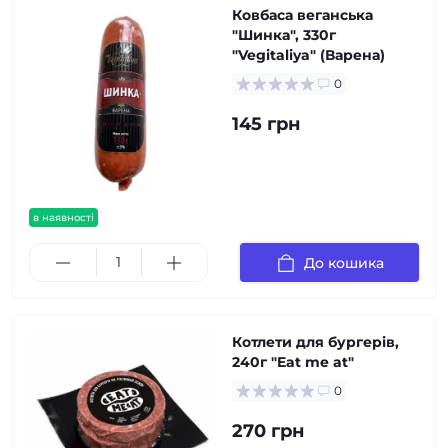
Ковбаса веганська
"Шинка", 330г
"Vegitaliya" (Варена)
0
145 грн
в наявності
До кошика
Котлети для бургерів,
240г "Eat me at"
0
270 грн