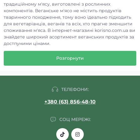
традиційному м'ясу, виготовлені з рослинних
компонентів. Веганське м'ясо не містить продуктів
тваринного походження, тому воно ідеально підходить
для вегетаріанців, веганів та всіх, хто прагне зменшити
споживання м'яса. В інтернет-магазині korisno.com.ua ви
знайдете широкий асортимент веганських продуктів за
достпуними цінами.
Запрошуємо вас відкрити двері у світ смаку та здоров'я
Розгорнути
разом з інтернет-магазином korisno.com.ua! У нашому
асортименті ви знайдете найсмачніше веганське м'ясо,
яке задовольнить навіть найвибагливіші смаки. Купити
веганське м'ясо легко та зручно – всього кілька кліків, і
ваші страви стануть справжнім гастрономічним
ТЕЛЕФОНИ:
відкриттям!
Асортимент продуктів з
+380 (63) 856-48-10
рослинного м'яса
СОЦ МЕРЕЖІ:
Наш інтернет-магазин пропонує широкий вибір
рослинного м'яса, серед якого особливе місце
займають веганські ковбаси. Вони мають неповторний