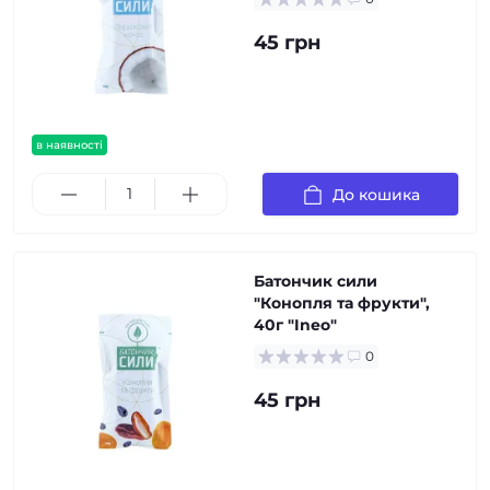
45 грн
в наявності
До кошика
Батончик сили
"Конопля та фрукти",
40г "Ineo"
0
45 грн