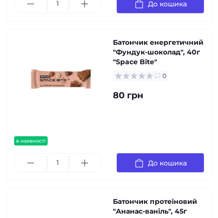
До кошика
Батончик енергетичний
"Фундук-шоколад", 40г
"Space Bite"
0
80 грн
в наявності
До кошика
Батончик протеїновий
"Ананас-ваніль", 45г