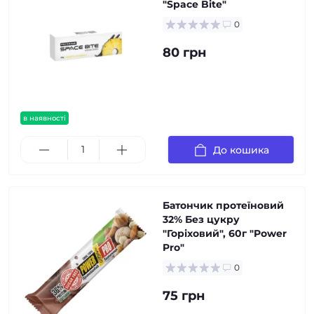
"Spaсe Bite"
0
80 грн
в наявності
До кошика
Батончик протеїновий
32% Без цукру
"Горіховий", 60г "Power
Pro"
0
75 грн