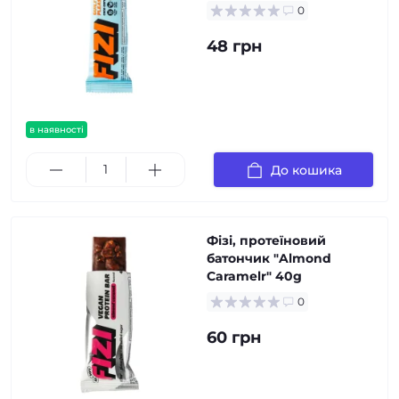
0
48 грн
в наявності
До кошика
Фізі, протеїновий
батончик "Almond
Caramelr" 40g
0
60 грн