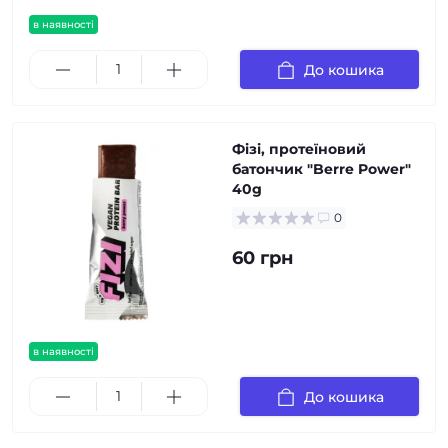
в наявності
До кошика
Фізі, протеїновий
батончик "Berre Power"
40g
0
60 грн
в наявності
До кошика