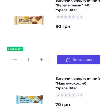
Батончик енергетичний
"Курага-пекан", 40г
"Space Bite"
0
80 грн
в наявності
До кошика
Батончик енергетичний
"Манго-кокос, 40г
"Space Bite"
0
70 грн