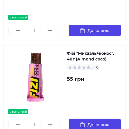
в наявності
До кошика
Фізі "Мигдаль+кокос",
40г (Almond coco)
0
55 грн
в наявності
До кошика