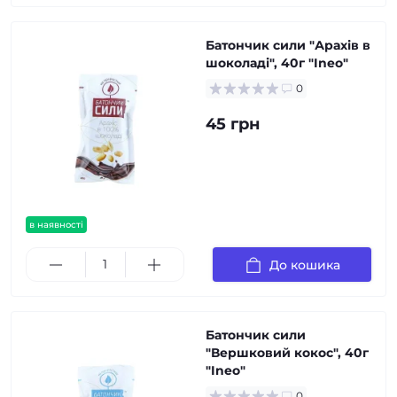
Батончик сили "Арахів в
шоколаді", 40г "Ineo"
0
45 грн
в наявності
До кошика
Батончик сили
"Вершковий кокос", 40г
"Ineo"
0