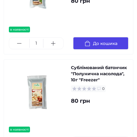
80 грн
в наявності
До кошика
Сублімований батончик
"Полунична насолода",
10г "Freezer"
0
80 грн
в наявності