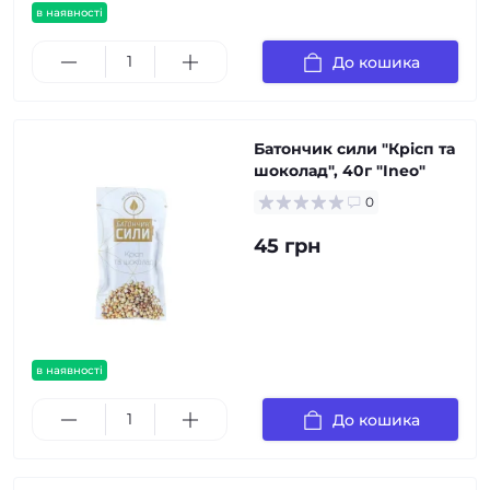
в наявності
До кошика
Батончик сили "Крісп та
шоколад", 40г "Ineo"
0
45 грн
в наявності
До кошика