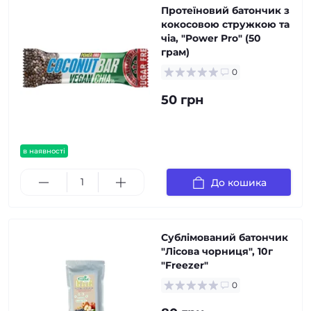
Протеїновий батончик з
кокосовою стружкою та
чіа, "Power Pro" (50
грам)
0
50 грн
в наявності
До кошика
Сублімований батончик
"Лісова чорниця", 10г
"Freezer"
0