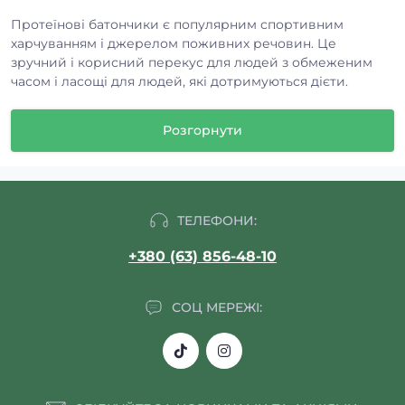
Протеїнові батончики є популярним спортивним
харчуванням і джерелом поживних речовин. Це
зручний і корисний перекус для людей з обмеженим
часом і ласощі для людей, які дотримуються дієти.
Чому протеїнові батоники
Розгорнути
корисні
Протеїнові або фітнес батончики часто
використовуються як джерело енергії для тренувань
або для нарощування та відновлення м’язової тканини.
ТЕЛЕФОНИ:
Коли немає можливості приготувати або замовити
повноцінний обід, люди з помірним фізичним
+380 (63) 856-48-10
навантаженням часто використовують їх як перекуси
або навіть для повноцінного прийому їжі. Протеїнові
батончики швидко задовольнять ваш голод. Їх можна
СОЦ МЕРЕЖІ:
використовувати як перекус, а не як повноцінну заміну
сніданку, обіду або вечері. Однак вони кращі ніж
булочки, пиріжки, їжа з фаст-фуду, шоколадки і звичайні
кондитерські батончики.