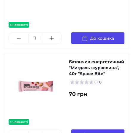
в наявності
До кошика
Батончик енергетичний
"Мигдаль-журавлина",
40г "Space Bite"
0
70 грн
в наявності