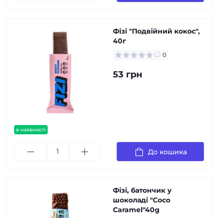
Фізі "Подвійний кокос",
40г
0
53 грн
в наявності
До кошика
Фізі, батончик у
шоколаді "Coco
Caramel"40g