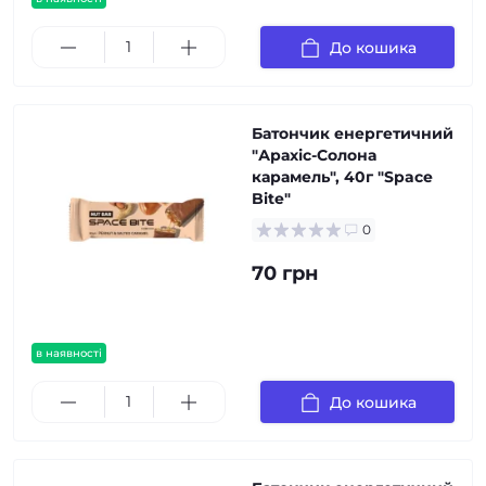
До кошика
Батончик енергетичний
"Арахіс-Солона
карамель", 40г "Space
Bite"
0
70 грн
в наявності
До кошика