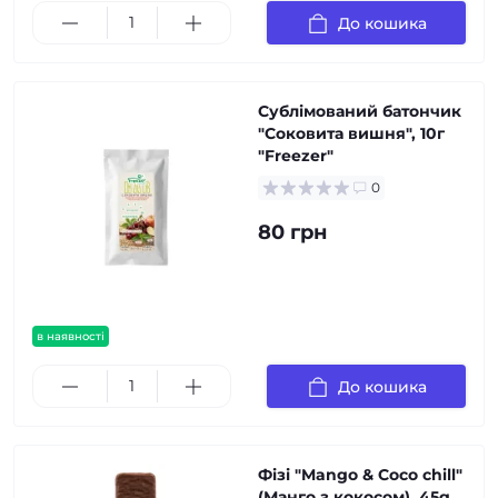
До кошика
Сублімований батончик
"Соковита вишня", 10г
"Freezer"
0
80 грн
в наявності
До кошика
Фізі "Mango & Coco chill"
(Манго з кокосом), 45g