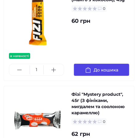
0
60 грн
в наявності
До кошика
Фізі "Mystery product",
45г (З фініками,
мигдалем та соолоною
карамеллю)
0
62 грн