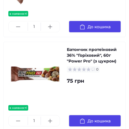
в наявності
До кошика
Батончик протеїновий
36% "Горіховий", 60г
"Power Pro" (з цукром)
0
75 грн
в наявності
До кошика