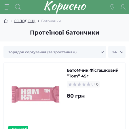
СОЛОДОЩІ
Батончики
Протеїнові батончики
БатоМчик Фісташковий
”Tom” 45г
0
80 грн
в наявності