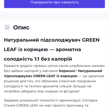
Повідомити про наявність
Опис
Натуральний підсолоджувач GREEN
LEAF із корицею — ароматна
солодкість 1:1 без калорій
Бажаєте додати пряних ноток своїм улюбленим напоям
без зайвих калорій у магазині
Корисно
?
Натуральний
підсолоджувач GREEN LEAF із корицею
— це ідеальне
рішення для тих, хто обожнює класичне поєднання
солодкості та теплих ароматів спецій. Більше не
потрібно обирати між смаком та фігурою!
Завдяки унікальній технології гармонізації, Солодка
Стевія GREEN LEAF не має гіркого присмаку та