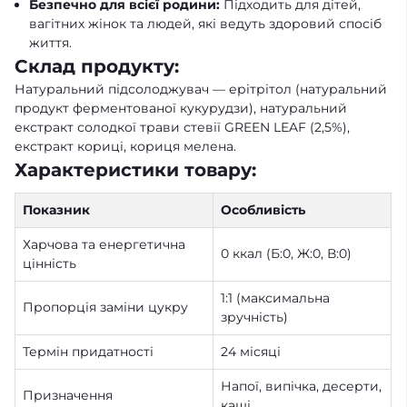
Безпечно для всієї родини:
Підходить для дітей,
вагітних жінок та людей, які ведуть здоровий спосіб
життя.
Склад продукту:
Натуральний підсолоджувач — ерітрітол (натуральний
продукт ферментованої кукурудзи), натуральний
екстракт солодкої трави стевії GREEN LEAF (2,5%),
екстракт кориці, кориця мелена.
Характеристики товару:
Показник
Особливість
Харчова та енергетична
0 ккал (Б:0, Ж:0, В:0)
цінність
1:1 (максимальна
Пропорція заміни цукру
зручність)
Термін придатності
24 місяці
Напої, випічка, десерти,
Призначення
каші