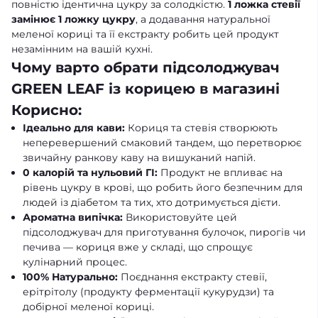
повністю ідентична цукру за солодкістю.
1 ложка стевії
замінює 1 ложку цукру
, а додавання натуральної
меленої кориці та її екстракту робить цей продукт
незамінним на вашій кухні.
Чому варто обрати підсолоджувач
GREEN LEAF із корицею в магазині
Корисно:
Ідеально для кави:
Кориця та стевія створюють
неперевершений смаковий тандем, що перетворює
звичайну ранкову каву на вишуканий напій.
0 калорій та нульовий ГІ:
Продукт не впливає на
рівень цукру в крові, що робить його безпечним для
людей із діабетом та тих, хто дотримується дієти.
Ароматна випічка:
Використовуйте цей
підсолоджувач для приготування булочок, пирогів чи
печива — кориця вже у складі, що спрощує
кулінарний процес.
100% Натурально:
Поєднання екстракту стевії,
ерітрітолу (продукту ферментації кукурудзи) та
добірної меленої кориці.