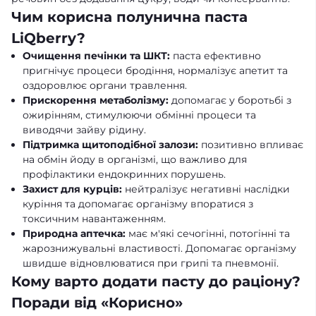
Чим корисна полунична паста
LiQberry?
Очищення печінки та ШКТ:
паста ефективно
пригнічує процеси бродіння, нормалізує апетит та
оздоровлює органи травлення.
Прискорення метаболізму:
допомагає у боротьбі з
ожирінням, стимулюючи обмінні процеси та
виводячи зайву рідину.
Підтримка щитоподібної залози:
позитивно впливає
на обмін йоду в організмі, що важливо для
профілактики ендокринних порушень.
Захист для курців:
нейтралізує негативні наслідки
куріння та допомагає організму впоратися з
токсичним навантаженням.
Природна аптечка:
має м'які сечогінні, потогінні та
жарознижувальні властивості. Допомагає організму
швидше відновлюватися при грипі та пневмонії.
Кому варто додати пасту до раціону?
Поради від «Корисно»