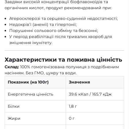
Завдяки високій концентрації біофлавоноїдів та
органічних кислот, продукт рекомендований при:
Атеросклерозі та серцево-судинній недостатності;
Недокрів’ї (анемії) та гіпертонії;
Порушенні сольового обміну та безсонні;
У період реабілітації після тривалих хвороб для
зміцнення імунітету.
Характеристики та поживна цінність
Склад:
100% гомогенізована полуниця з подрібненим
насінням. Без ГМО, цукру та води.
Показник (на 100г)
Значення
Енергетична цінність
39.6 кКал / 165.7 кДж
Білки
1,8 г
Жири
0 г