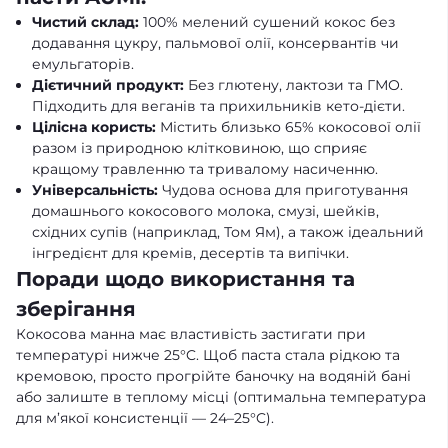
Чистий склад:
100% мелений сушений кокос без
додавання цукру, пальмової олії, консервантів чи
емульгаторів.
Дієтичний продукт:
Без глютену, лактози та ГМО.
Підходить для веганів та прихильників кето-дієти.
Цілісна користь:
Містить близько 65% кокосової олії
разом із природною клітковиною, що сприяє
кращому травленню та тривалому насиченню.
Універсальність:
Чудова основа для приготування
домашнього кокосового молока, смузі, шейків,
східних супів (наприклад, Том Ям), а також ідеальний
інгредієнт для кремів, десертів та випічки.
Поради щодо використання та
зберігання
Кокосова манна має властивість застигати при
температурі нижче 25°C. Щоб паста стала рідкою та
кремовою, просто прогрійте баночку на водяній бані
або залиште в теплому місці (оптимальна температура
для м’якої консистенції — 24–25°C).