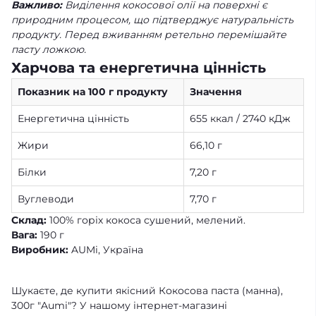
Важливо:
Виділення кокосової олії на поверхні є
природним процесом, що підтверджує натуральність
продукту. Перед вживанням ретельно перемішайте
пасту ложкою.
Харчова та енергетична цінність
Показник на 100 г продукту
Значення
Енергетична цінність
655 ккал / 2740 кДж
Жири
66,10 г
Білки
7,20 г
Вуглеводи
7,70 г
Склад:
100% горіх кокоса сушений, мелений.
Вага:
190 г
Виробник:
AUMi, Україна
Шукаєте, де купити якісний Кокосова паста (манна),
300г "Aumi"? У нашому інтернет-магазині