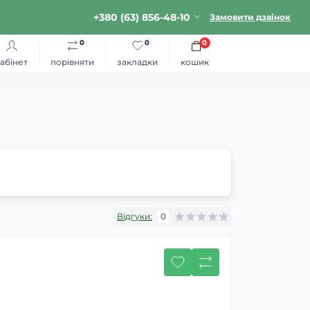
+380 (63) 856-48-10
Замовити дзвінок
0
0
0
абінет
порівняти
закладки
кошик
Відгуки:
0