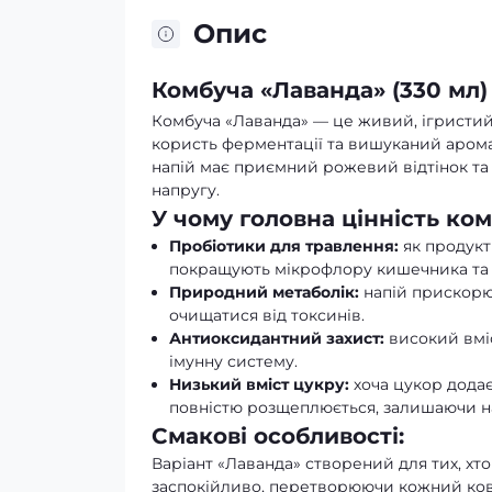
Опис
Комбуча «Лаванда» (330 мл
Комбуча «Лаванда» — це живий, ігристий 
користь ферментації та вишуканий аромат
напій має приємний рожевий відтінок та 
напругу.
У чому головна цінність ком
Пробіотики для травлення:
як продукт
покращують мікрофлору кишечника та 
Природний метаболік:
напій прискорю
очищатися від токсинів.
Антиоксидантний захист:
високий вміс
імунну систему.
Низький вміст цукру:
хоча цукор додає
повністю розщеплюється, залишаючи на
Смакові особливості:
Варіант «Лаванда» створений для тих, хто 
заспокійливо, перетворюючи кожний ков