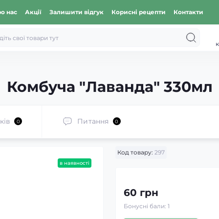
о нас
Акції
Залишити відгук
Корисні рецепти
Контакти
к
Комбуча "Лаванда" 330мл
ків
Питання
0
0
Код товару:
297
в наявності
60 грн
Бонусні бали: 1