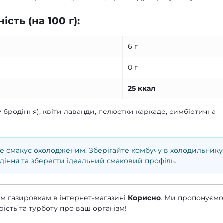
сть (на 100 г):
6 г
0 г
25 ккал
бродіння), квіти лаванди, пелюстки каркаде, симбіотична
 смакує охолодженим. Зберігайте комбучу в холодильнику
іння та зберегти ідеальний смаковий профіль.
м газировкам в інтернет-магазині
Корисно
. Ми пропонуємо
рість та турботу про ваш організм!