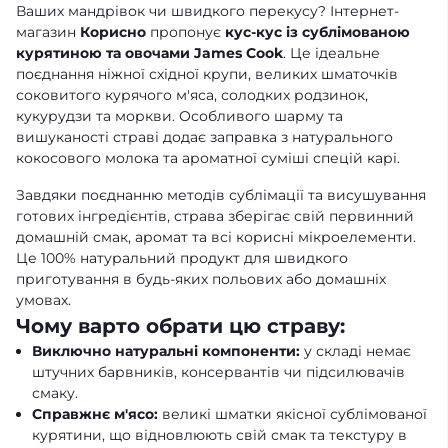
Ваших мандрівок чи швидкого перекусу? Інтернет-
магазин
Корисно
пропонує
кус-кус із сублімованою
курятиною та овочами James Cook
. Це ідеальне
поєднання ніжної східної крупи, великих шматочків
соковитого курячого м'яса, солодких родзинок,
кукурудзи та моркви. Особливого шарму та
вишуканості страві додає заправка з натурального
кокосового молока та ароматної суміші спецій карі.
Завдяки поєднанню методів сублімації та висушування
готових інгредієнтів, страва зберігає свій первинний
домашній смак, аромат та всі корисні мікроелементи.
Це 100% натуральний продукт для швидкого
приготування в будь-яких польових або домашніх
умовах.
Чому варто обрати цю страву:
Виключно натуральні компоненти:
у складі немає
штучних барвників, консервантів чи підсилювачів
смаку.
Справжнє м'ясо:
великі шматки якісної сублімованої
курятини, що відновлюють свій смак та текстуру в