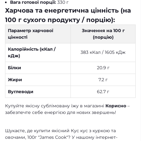
Вага готової порції:
330 г
Харчова та енергетична цінність (на
100 г сухого продукту / порцію):
Параметр харчової
Значення на 100 г
цінності
(порцію)
Калорійність (кКал /
383 кКал / 1605 кДж
кДж)
Білки
20.9 г
Жири
7.2 г
Вуглеводи
62.7 г
Купуйте якісну сублімовану їжу в магазині
Корисно
–
забезпечте себе енергією для нових звершень!
Шукаєте, де купити якісний Кус кус з куркою та
овочами, 100г "James Cook"? У нашому інтернет-