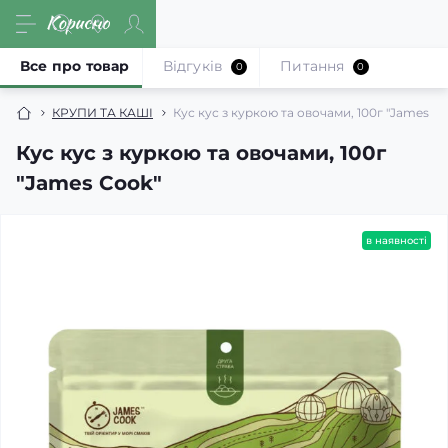
Все про товар
Відгуків
Питання
0
0
КРУПИ ТА КАШІ
Кус кус з куркою та овочами, 100г "James C
Кус кус з куркою та овочами, 100г
"James Cook"
в наявності