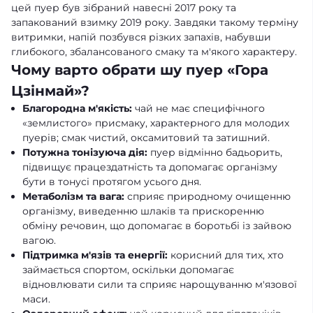
цей пуер був зібраний навесні 2017 року та
запакований взимку 2019 року. Завдяки такому терміну
витримки, напій позбувся різких запахів, набувши
глибокого, збалансованого смаку та м'якого характеру.
Чому варто обрати шу пуер «Гора
Цзінмай»?
Благородна м'якість:
чай не має специфічного
«землистого» присмаку, характерного для молодих
пуерів; смак чистий, оксамитовий та затишний.
Потужна тонізуюча дія:
пуер відмінно бадьорить,
підвищує працездатність та допомагає організму
бути в тонусі протягом усього дня.
Метаболізм та вага:
сприяє природному очищенню
організму, виведенню шлаків та прискоренню
обміну речовин, що допомагає в боротьбі із зайвою
вагою.
Підтримка м'язів та енергії:
корисний для тих, хто
займається спортом, оскільки допомагає
відновлювати сили та сприяє нарощуванню м'язової
маси.