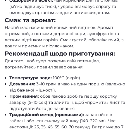
Оздоровчий ефект:
чай корисний для гіпотоніків
(м'яко підвищує тиск), чудово вгамовує спрагу та
омолоджує організм завдяки антиоксидантам.
Смак та аромат:
Настій має насичений коньячний відтінок. Аромат
стриманий, з нотками деревної кори, сухофруктів та
легким відтінком горіхів. Смак густий, обволікаючий, з
довгим приємним післясмаком.
Рекомендації щодо приготування:
Для того, щоб пуер розкрив свій потенціал,
дотримуйтесь правил заварювання:
Температура води:
100°C (окріп).
Дозування:
3–10 грамів чаю на одну порцію (залежно
від бажаної міцності).
Промивання:
обов'язково зробіть першу коротку
заварку (5–10 сек) та злийте її, щоб «промити» лист та
підготувати його до чаювання.
Традиційний метод (проливами):
заварюйте в
гайвані або ісинському чайнику (140–220 мл). Час
експозиції: 25, 35, 45, 55, 60, 70 секунд. Витримує до 7