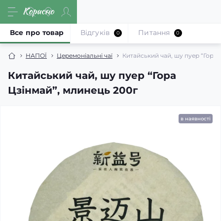
Все про товар
Відгуків
Питання
0
0
НАПОЇ
Церемоніальні чаї
Китайський чай, шу пуер “Гора 
Китайський чай, шу пуер “Гора
Цзінмай”, млинець 200г
в наявності