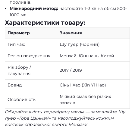
проливів.
Міжнародний метод:
настоюйте 1–3 хв на об'єм 500–
1000 мл.
Характеристики товару:
Параметр
Значення
Тип чаю
Шу пуер (чорний)
Регіон походження
Менхай, Юньнань, Китай
Рік збору /
2017 / 2019
пакування
Бренд
Сінь Ї Хао (Xin Yi Hao)
М'який смак без різких
Особливість
запахів
Обирайте якість, перевірену часом — замовляйте Шу
пуер «Гора Цзінмай» та насолоджуйтесь кожним
ковтком справжньої енергії Менхаю!