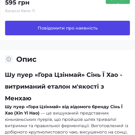
595 грн
Бонусні бали: 11
Повідомити про наявність
Опис
Шу пуер «Гора Цзінмай» Сінь Ї Хао -
витриманий еталон м'якості з
Менхаю
Шу пуер «Гора Цзінмай» від відомого бренду Сінь Ї
Хао (Xin Yi Hao)
— це вишуканий представник
юньнаньських пуерів, що пройшов шлях тривалої
витримки та правильної ферментації. Виготовлений із
добірного крупнолистового чаю, висушеного на сонці,