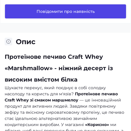
Повідомити про наявність
Опис
Протеїнове печиво Craft Whey
«Marshmallow» - ніжний десерт із
високим вмістом білка
Шукаєте перекус, який поєднує в собі солодку
насолоду та користь для м'язів?
Протеїнове печиво
Craft Whey зі смаком маршмелоу
— це інноваційний
продукт для активних людей. Завдяки повітряному
зефіру та якісному сироватковому протеїну, це печиво
стає ідеальною альтернативою звичайним
кондитерським виробам. У магазині
«Корисно»
ми
дбаємо, щоб ваші перекуси були не лише смачними, а