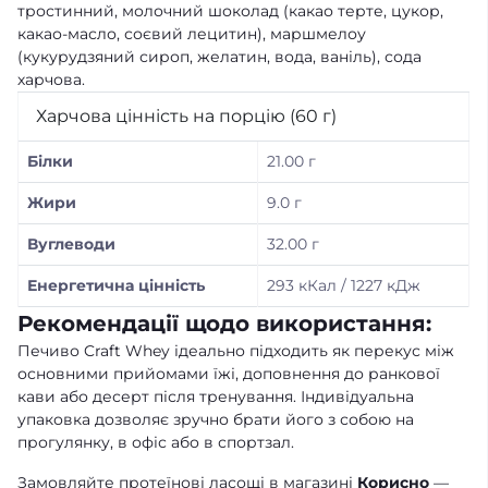
тростинний, молочний шоколад (какао терте, цукор,
какао-масло, соєвий лецитин), маршмелоу
(кукурудзяний сироп, желатин, вода, ваніль), сода
харчова.
Харчова цінність на порцію (60 г)
Білки
21.00 г
Жири
9.0 г
Вуглеводи
32.00 г
Енергетична цінність
293 кКал / 1227 кДж
Рекомендації щодо використання:
Печиво Craft Whey ідеально підходить як перекус між
основними прийомами їжі, доповнення до ранкової
кави або десерт після тренування. Індивідуальна
упаковка дозволяє зручно брати його з собою на
прогулянку, в офіс або в спортзал.
Замовляйте протеїнові ласощі в магазині
Корисно
—