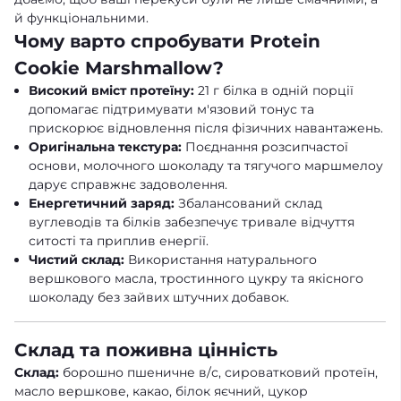
й функціональними.
Чому варто спробувати Protein
Cookie Marshmallow?
Високий вміст протеїну:
21 г білка в одній порції
допомагає підтримувати м'язовий тонус та
прискорює відновлення після фізичних навантажень.
Оригінальна текстура:
Поєднання розсипчастої
основи, молочного шоколаду та тягучого маршмелоу
дарує справжнє задоволення.
Енергетичний заряд:
Збалансований склад
вуглеводів та білків забезпечує тривале відчуття
ситості та приплив енергії.
Чистий склад:
Використання натурального
вершкового масла, тростинного цукру та якісного
шоколаду без зайвих штучних добавок.
Склад та поживна цінність
Склад:
борошно пшеничне в/с, сироватковий протеїн,
масло вершкове, какао, білок яєчний, цукор