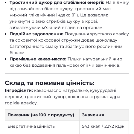
Тростинний цукор для стабільної енергії:
На відміну
від звичайного білого цукру, тростинний має
нижчий глікемічний індекс (ГІ). Це дозволяє
уникнути різких стрибків цукру в крові,
забезпечуючи м'якший вплив на організм.
Подвійне задоволення:
Поєднання хрусткого арахісу
та соковитої кокосової стружки додає шоколаду
багатогранного смаку та збагачує його рослинним
білком.
Преміальне какао-масло:
Тільки натуральний жир
какао без додавання пальмової олії чи замінників.
Склад та поживна цінність:
Інгредієнти:
какао-масло натуральне, кукурудзяні
вершки, тростинний цукор, кокосова стружка, ядра
горіхів арахісу.
Показник (на 100 г продукту)
Значення
Енергетична цінність
543 ккал / 2272 кДж