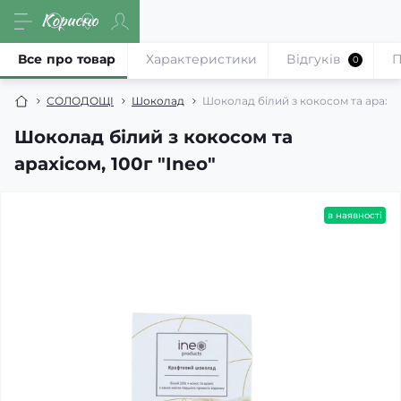
Все про товар
Характеристики
Відгуків
П
0
СОЛОДОЩІ
Шоколад
Шоколад білий з кокосом та арахісо
Шоколад білий з кокосом та
арахісом, 100г "Ineo"
в наявності