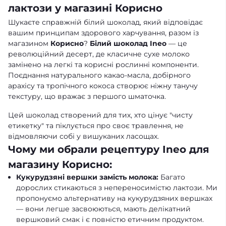
лактози у магазині Корисно
Шукаєте справжній білий шоколад, який відповідає
вашим принципам здорового харчування, разом із
магазином
Корисно
?
Білий шоколад Ineo
— це
революційний десерт, де класичне сухе молоко
замінено на легкі та корисні рослинні компоненти.
Поєднання натурального какао-масла, добірного
арахісу та тропічного кокоса створює ніжну танучу
текстуру, що вражає з першого шматочка.
Цей шоколад створений для тих, хто цінує "чисту
етикетку" та піклується про своє травлення, не
відмовляючи собі у вишуканих ласощах.
Чому ми обрали рецептуру Ineo для
магазину Корисно:
Кукурудзяні вершки замість молока:
Багато
дорослих стикаються з непереносимістю лактози. Ми
пропонуємо альтернативу на кукурудзяних вершках
— вони легше засвоюються, мають делікатний
вершковий смак і є повністю етичним продуктом.