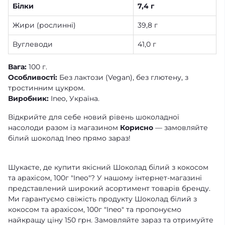
Білки
7,4 г
Жири (рослинні)
39,8 г
Вуглеводи
41,0 г
Вага:
100 г.
Особливості:
Без лактози (Vegan), без глютену, з
тростинним цукром.
Виробник:
Ineo, Україна.
Відкрийте для себе новий рівень шоколадної
насолоди разом із магазином
Корисно
— замовляйте
білий шоколад Ineo прямо зараз!
Шукаєте, де купити якісний Шоколад білий з кокосом
та арахісом, 100г "Ineo"? У нашому інтернет-магазині
представлений широкий асортимент товарів бренду.
Ми гарантуємо свіжість продукту Шоколад білий з
кокосом та арахісом, 100г "Ineo" та пропонуємо
найкращу ціну 150 грн. Замовляйте зараз та отримуйте