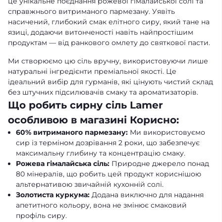
це унікальне поєднання рожевої гімалайської солі та
справжнього витриманого пармезану. Уявіть
насичений, глибокий смак елітного сиру, який тане на
язиці, додаючи витонченості навіть найпростішим
продуктам — від ранкового омлету до святкової пасти.
Ми створюємо цю сіль вручну, використовуючи лише
натуральні інгредієнти преміальної якості. Це
ідеальний вибір для гурманів, які цінують чистий склад
без штучних підсилювачів смаку та ароматизаторів.
Що робить сирну сіль Lamer
особливою в магазині Корисно:
60% витриманого пармезану:
Ми використовуємо
сир із терміном дозрівання 2 роки, що забезпечує
максимальну глибину та концентрацію смаку.
Рожева гімалайська сіль:
Природне джерело понад
80 мінералів, що робить цей продукт кориснішою
альтернативою звичайній кухонній солі.
Золотиста куркума:
Додана виключно для надання
апетитного кольору, вона не змінює смаковий
профіль сиру.