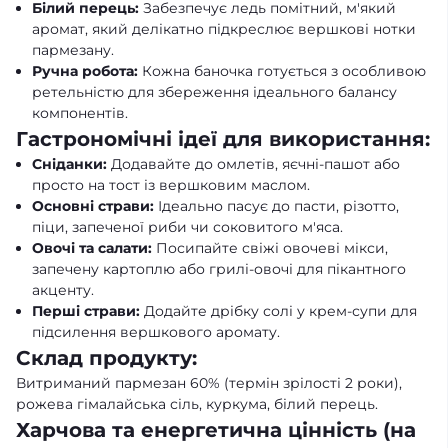
Білий перець:
Забезпечує ледь помітний, м'який
аромат, який делікатно підкреслює вершкові нотки
пармезану.
Ручна робота:
Кожна баночка готується з особливою
ретельністю для збереження ідеального балансу
компонентів.
Гастрономічні ідеї для використання:
Сніданки:
Додавайте до омлетів, яєчні-пашот або
просто на тост із вершковим маслом.
Основні страви:
Ідеально пасує до пасти, різотто,
піци, запеченої риби чи соковитого м'яса.
Овочі та салати:
Посипайте свіжі овочеві мікси,
запечену картоплю або грилі-овочі для пікантного
акценту.
Перші страви:
Додайте дрібку солі у крем-супи для
підсилення вершкового аромату.
Склад продукту:
Витриманий пармезан 60% (термін зрілості 2 роки),
рожева гімалайська сіль, куркума, білий перець.
Харчова та енергетична цінність (на