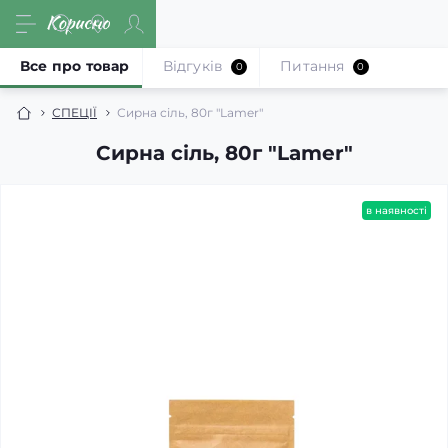
Все про товар
Відгуків
Питання
0
0
СПЕЦІЇ
Сирна сіль, 80г "Lamer"
Сирна сіль, 80г "Lamer"
в наявності