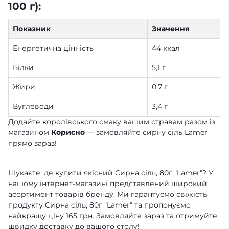
100 г):
Показник
Значення
Енергетична цінність
44 ккал
Білки
5,1 г
Жири
0,7 г
Вуглеводи
3,4 г
Додайте королівського смаку вашим стравам разом із
магазином
Корисно
— замовляйте сирну сіль Lamer
прямо зараз!
Шукаєте, де купити якісний Сирна сіль, 80г "Lamer"? У
нашому інтернет-магазині представлений широкий
асортимент товарів бренду. Ми гарантуємо свіжість
продукту Сирна сіль, 80г "Lamer" та пропонуємо
найкращу ціну 165 грн. Замовляйте зараз та отримуйте
швидку доставку до вашого столу!