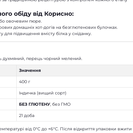
ого обіду від Корисно:
 або овочевим пюре.
ових домашніх хот-догів на безглютенових булочках.
 для підвищення вмісту білка у сніданку.
ець духмяний, перець чорний мелений.
Значення
400 г
Індичка (вищий сорт)
БЕЗ ГЛЮТЕНУ
, без ГМО
21 доба
мпературі від 0°C до +6°C. Після відкриття упаковки вжити