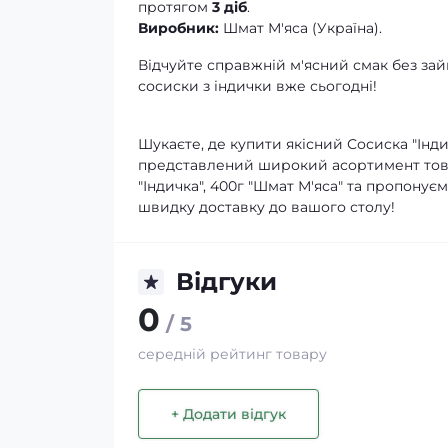
протягом
3 діб
.
Виробник:
Шмат М'яса (Україна).
Відчуйте справжній м'ясний смак без за
сосиски з індички вже сьогодні!
Шукаєте, де купити якісний Сосиска "Інди
представлений широкий асортимент това
"Індичка", 400г "Шмат М'яса" та пропонує
швидку доставку до вашого столу!
Відгуки
0
/ 5
середній рейтинг товару
+ Додати відгук