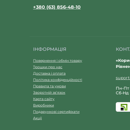
+380 (63) 856-48-10
ІНФОРМАЦІЯ
КОНТ
«Корис
Повернення і обмін товару
Рівнен
Трошки про нас
Доставка і оплата
supor
Політика конфіденційності
Правила та умови
Пн-Пт 
Зворотній зв’язок
Сб-Нд 
Карта сайту
Виробники
Подарункові сертифікати
Акції