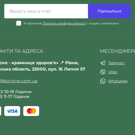
Підпишіться
Я прочитав
Політика конфіденційності
і згоден з вимогами
АКТИ ТА АДРЕСА
МЕСЕНДЖЕР
но - крамниця здоров'я» 📍 Рівне,
Telegram
ська область, 33000, вул. 16 Липня 57
Viber
t@korisno.com.ua
WhatsApp
З 10-19 Години
З 11-17 Години