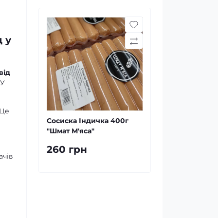
 у
від
 У
 Це
Сосиска Індичка 400г
"Шмат М'яса"
260 грн
ачів