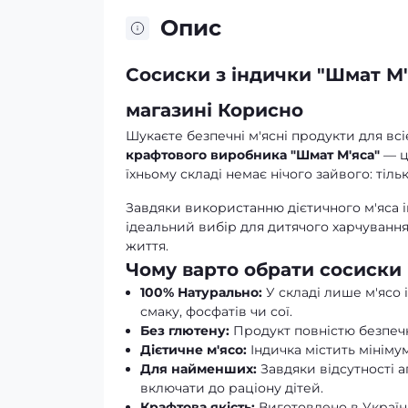
Опис
Сосиски з індички "Шмат М'
магазині Корисно
Шукаєте безпечні м'ясні продукти для вс
крафтового виробника "Шмат М'яса"
— ц
їхньому складі немає нічого зайвого: тіль
Завдяки використанню дієтичного м'яса і
ідеальний вибір для дитячого харчування
життя.
Чому варто обрати сосиски 
100% Натурально:
У складі лише м'ясо 
смаку, фосфатів чи сої.
Без глютену:
Продукт повністю безпечн
Дієтичне м'ясо:
Індичка містить мінімум
Для найменших:
Завдяки відсутності а
включати до раціону дітей.
Крафтова якість:
Виготовлено в Україн