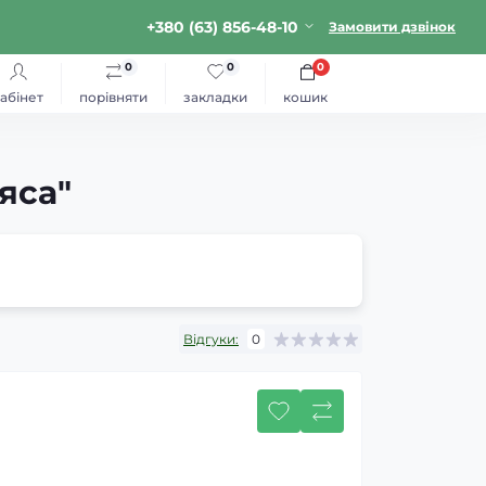
+380 (63) 856-48-10
Замовити дзвінок
0
0
0
абінет
порівняти
закладки
кошик
яса"
Відгуки:
0