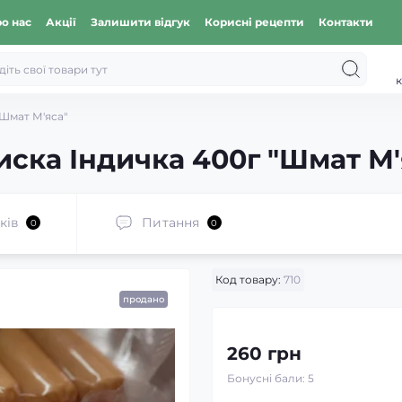
о нас
Акції
Залишити відгук
Корисні рецепти
Контакти
к
"Шмат М'яса"
иска Індичка 400г "Шмат М'
ків
Питання
0
0
Код товару:
710
продано
260 грн
Бонусні бали: 5