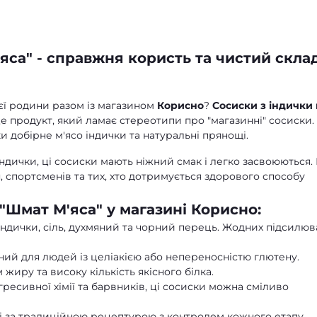
яса" - справжня користь та чистий склад
ієї родини разом із магазином
Корисно
?
Сосиски з індички 
е продукт, який ламає стереотипи про "магазинні" сосиски.
ки добірне м'ясо індички та натуральні прянощі.
ндички, ці сосиски мають ніжний смак і легко засвоюються.
, спортсменів та тих, хто дотримується здорового способу
"Шмат М'яса" у магазині Корисно:
індички, сіль, духмяний та чорний перець. Жодних підсилюв
ий для людей із целіакією або непереносністю глютену.
 жиру та високу кількість якісного білка.
гресивної хімії та барвників, ці сосиски можна сміливо
і за традиційною рецептурою з контролем кожного етапу