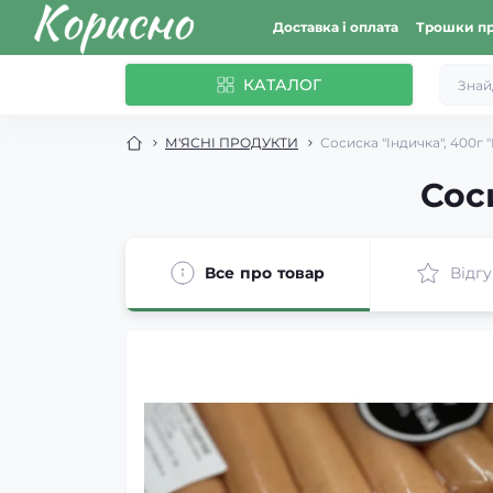
Доставка і оплата
Трошки пр
КАТАЛОГ
М'ЯСНІ ПРОДУКТИ
Сосиска "Індичка", 400г 
Сос
Все про товар
Відгу