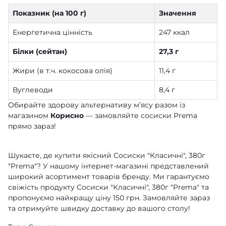
Показник (на 100 г)
Значення
Енергетична цінність
247 ккал
Білки (сейтан)
27,3 г
Жири (в т.ч. кокосова олія)
11,4 г
Вуглеводи
8,4 г
Обирайте здорову альтернативу м’ясу разом із
магазином
Корисно
— замовляйте сосиски Prema
прямо зараз!
Шукаєте, де купити якісний Сосиски "Класичні", 380г
"Prema"? У нашому інтернет-магазині представлений
широкий асортимент товарів бренду. Ми гарантуємо
свіжість продукту Сосиски "Класичні", 380г "Prema" та
пропонуємо найкращу ціну 150 грн. Замовляйте зараз
та отримуйте швидку доставку до вашого столу!