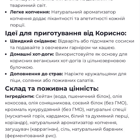
тваринний світ.
Легке копчення:
Натуральний ароматизатор
копчення додає пікантності та апетитності кожній
порції.
Ідеї для приготування від Корисно:
Швидкий сніданок:
Відваріть або підсмажте сосиски
та подавайте з овочевим гарніром чи кашею.
Домашні хот-доги:
Використовуйте як основу для
корисних веганських хот-догів із цільнозерновою
булочкою.
Доповнення до страв:
Наріжте кружальцями для
піци, солянки або поживних салатів.
Склад та поживна цінність:
Інгредієнти:
Сейтан (вода, пшеничний білок), олія
кокосова, олія соняшникова, соєвий білок (без ГМО),
крохмаль кукурудзяний (без ГМО), натуральні спеції
(мускатний горіх, кардамон, білий та духмяний перці,
коріандр), натуральний ароматизатор копчення,
загущувач (каррагінан), сіль, натуральний барвник
(ферментований рис).