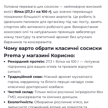
Головна перевага цих сосисок — неймовірно високий
вміст
білка (27,3 г на 100 г)
, що значно перевищує
показники більшості м'ясних аналогів. Це робить їх
ідеальним паливом для організму під час посту, занять
спортом або активного робочого дня. Використання
кокосової олії та натуральних прянощів забезпечує
ніжну текстуру та апетитний аромат без штучних
барвників та консервантів.
Чому варто обрати класичні сосиски
Prema у магазині Корисно:
Рекордний протеїн:
27,3 г білка на 100 г — потужна
підтримка для ваших м'язів та тривале відчуття
ситості.
Традиційний смак:
Ніжний аромат мускатного
горіха, кардамону та білого перцю нагадує смак
класичної докторської ковбаси.
Чистий склад:
Тільки якісні рослинні інгредієнти без
ГМО, консервантів та хімічних домішок.
Екологічність:
Обираючи рослинне м'ясо, ви
зменшуєте споживчий вплив на довкілля та