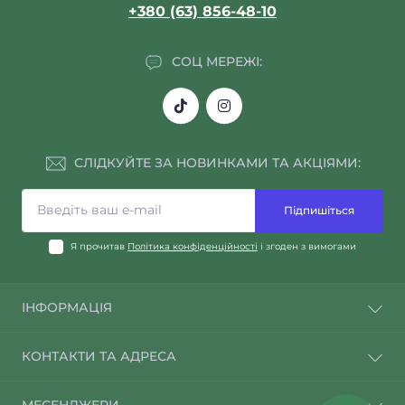
+380 (63) 856-48-10
СОЦ МЕРЕЖІ:
СЛІДКУЙТЕ ЗА НОВИНКАМИ ТА АКЦІЯМИ:
Підпишіться
Я прочитав
Політика конфіденційності
і згоден з вимогами
ІНФОРМАЦІЯ
Повернення і обмін товару
КОНТАКТИ ТА АДРЕСА
Трошки про нас
Доставка і оплата
«Корисно - крамниця здоров'я» 📍 Рівне, Рівненська
МЕСЕНДЖЕРИ