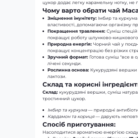
цукор додає легку карамельну нотку, не 
Чому варто обрати чай Маса
Зміцнення імунітету:
Імбир та куркума 
властивості, допомагаючи організму пр
Покращення травлення:
Суміш спецій 
покращує роботу шлунково-кишкового 
Природна енергія:
Чорний чай у поєдна
покращує концентрацію без різких стри
Зручний формат:
Готова суміш "все в 
лічені секунди.
Рослинна основа:
Кукурудзяні вершки 
лактози.
Склад та корисні інгредієнт
Склад:
кукурудзяні вершки, суміш натурал
тростинний цукор.
Імбир та куркума
— природні антибіоти
Кардамон та кориця
— дарують неповто
Спосіб приготування:
Насолодитися ароматною енергією сходу