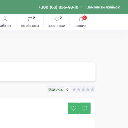
+380 (63) 856-48-10
Замовити дзвінок
0
0
0
абінет
порівняти
закладки
кошик
Відгуки:
0