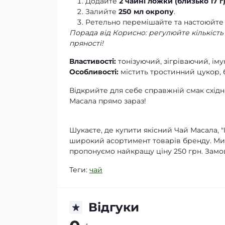
Додайте
2 чайні ложки (близько 17 г
Залийте
250 мл окропу
.
Ретельно перемішайте та настоюйте 
Порада від Корисно: регулюйте кількість 
пряності!
Властивості:
тонізуючий, зігріваючий, і
Особливості:
містить тростинний цукор, б
Відкрийте для себе справжній смак схід
Масала прямо зараз!
Шукаєте, де купити якісний Чай Масала, 
широкий асортимент товарів бренду. Ми г
пропонуємо найкращу ціну 250 грн. Замо
Теги:
чай
Відгуки