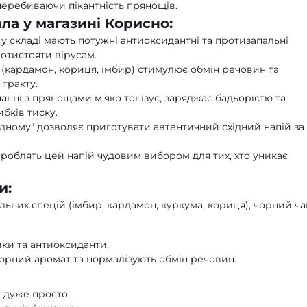
перебиваючи пікантність прянощів.
ла у магазині Корисно:
у складі мають потужні антиоксидантні та протизапальні
отистояти вірусам.
(кардамон, кориця, імбир) стимулює обмін речовин та
тракту.
нні з прянощами м'яко тонізує, заряджає бадьорістю та
бків тиску.
одному" дозволяє приготувати автентичний східний напій за
роблять цей напій чудовим вибором для тих, хто уникає
и:
ьних спецій (імбир, кардамон, куркума, кориця), чорний ча
ки та антиоксиданти.
рний аромат та нормалізують обмін речовин.
 дуже просто: