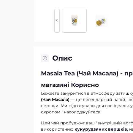
Опис
Masala Tea (Чай Масала) - п
магазині Корисно
Бажаєте зануритися в атмосферу затишку
(Чай Масала)
— це легендарний напій, що 
вершки. Ми підготували для вас ідеальну
окропом і насолоджуйтеся!
Цей чай пробуджує ваш "внутрішній вогонь
використанню
кукурудзяних вершків
, 