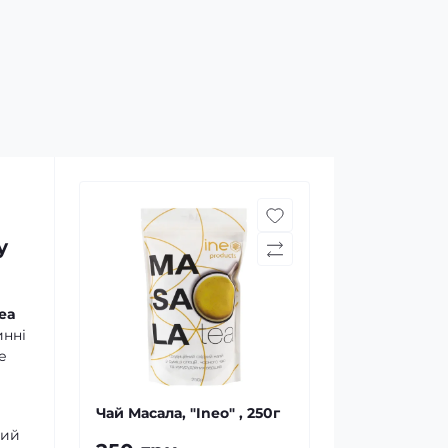
у
ea
инні
е
Чай Масала, "Ineo" , 250г
ний