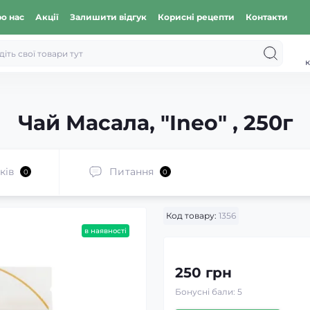
о нас
Акції
Залишити відгук
Корисні рецепти
Контакти
к
Чай Масала, "Ineo" , 250г
ків
Питання
0
0
Код товару:
1356
в наявності
250 грн
Бонусні бали: 5