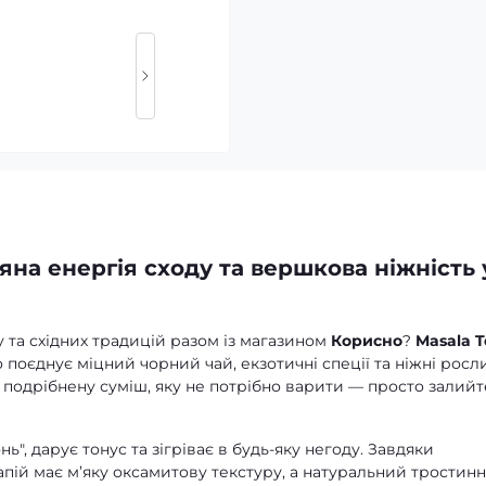
ряна енергія сходу та вершкова ніжність 
 та східних традицій разом із магазином
Корисно
?
Masala T
поєднує міцний чорний чай, екзотичні спеції та ніжні росл
 подрібнену суміш, яку не потрібно варити — просто залийт
", дарує тонус та зігріває в будь-яку негоду. Завдяки
напій має м’яку оксамитову текстуру, а натуральний тростин