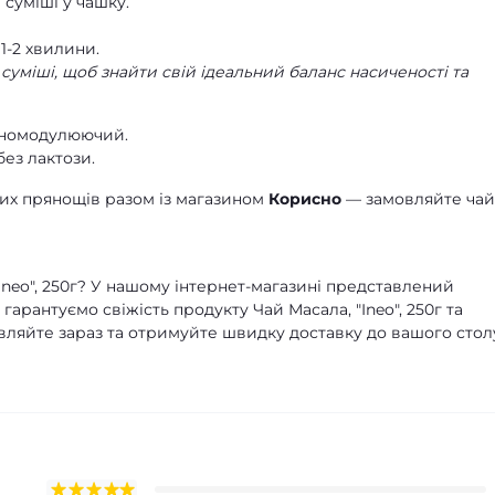
)
суміші у чашку.
1-2 хвилини.
суміші, щоб знайти свій ідеальний баланс насиченості та
муномодулюючий.
ез лактози.
них прянощів разом із магазином
Корисно
— замовляйте чай
"Ineo", 250г? У нашому інтернет-магазині представлений
арантуємо свіжість продукту Чай Масала, "Ineo", 250г та
вляйте зараз та отримуйте швидку доставку до вашого стол