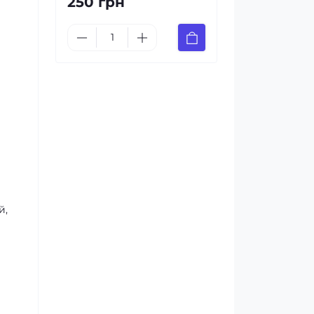
250 грн
й,