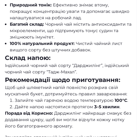
Природний тонік:
Ефективно знімає втому,
покращує концентрацію уваги та допомагає швидко
налаштуватися на робочий лад.
Багатий склад:
Чорний чай містить антиоксиданти та
мікроелементи, що підтримують тонус судин та
зміцнюють імунітет.
100% натуральний продукт:
Чистий чайний лист
вищого сорту без штучних добавок.
Склад напою:
Індійський чорний чай сорту “Дарджилінг”, індійський
чорний чай сорту “Тадж-Махал”.
Рекомендації щодо приготування:
Щоб цей шляхетний напій повністю розкрив свій
мускатний букет, дотримуйтесь правил заварювання:
Залийте чай гарячою водою температурою
100°C
.
Дайте напою настоятися протягом
3–5 хвилин
.
Порада від Корисно:
Дарджилінг найкраще смакує без
додавання цукру, щоб ви могли відчути кожну нотку
його багатогранного аромату.