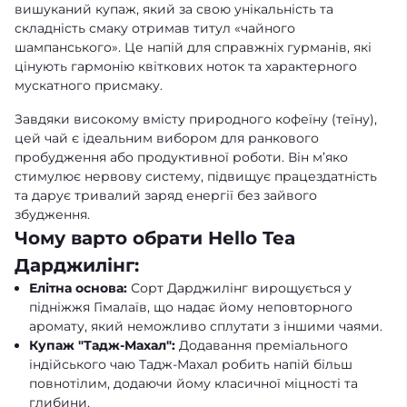
вишуканий купаж, який за свою унікальність та
складність смаку отримав титул «чайного
шампанського». Це напій для справжніх гурманів, які
цінують гармонію квіткових ноток та характерного
мускатного присмаку.
Завдяки високому вмісту природного кофеїну (теїну),
цей чай є ідеальним вибором для ранкового
пробудження або продуктивної роботи. Він м’яко
стимулює нервову систему, підвищує працездатність
та дарує тривалий заряд енергії без зайвого
збудження.
Чому варто обрати Hello Tea
Дарджилінг:
Елітна основа:
Сорт Дарджилінг вирощується у
підніжжя Гімалаїв, що надає йому неповторного
аромату, який неможливо сплутати з іншими чаями.
Купаж "Тадж-Махал":
Додавання преміального
індійського чаю Тадж-Махал робить напій більш
повнотілим, додаючи йому класичної міцності та
глибини.