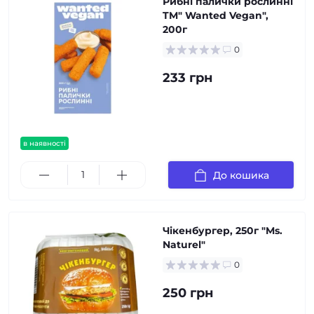
Рибні палички рослинні
TM" Wanted Vegan",
200г
0
233 грн
в наявності
До кошика
Чікенбургер, 250г "Ms.
Naturel"
0
250 грн