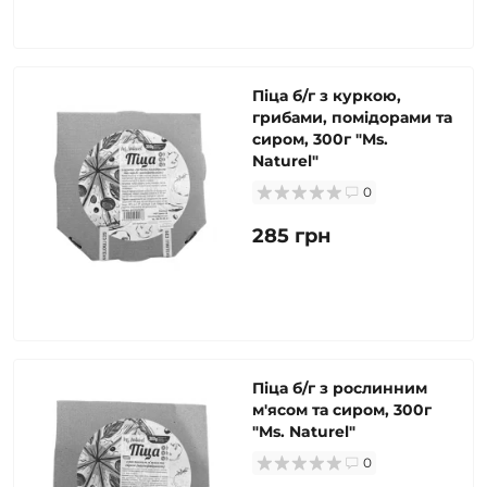
Піца б/г з куркою,
грибами, помідорами та
сиром, 300г "Ms.
Naturel"
0
285 грн
Піца б/г з рослинним
м'ясом та сиром, 300г
"Ms. Naturel"
0