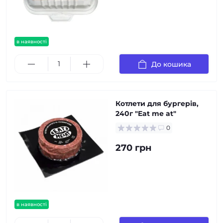
в наявності
До кошика
Котлети для бургерів,
240г "Eat me at"
0
270 грн
в наявності