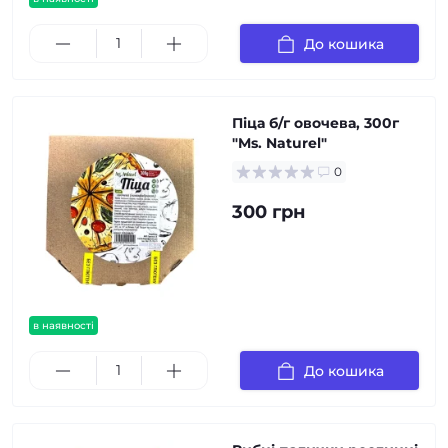
До кошика
Піца б/г овочева, 300г
"Ms. Naturel"
0
300 грн
в наявності
До кошика