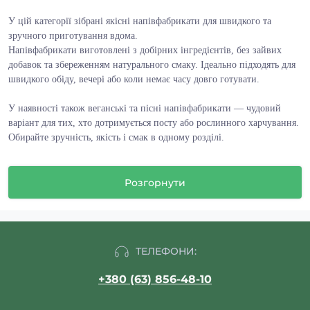
У цій категорії зібрані якісні напівфабрикати для швидкого та
зручного приготування вдома.
Напівфабрикати виготовлені з добірних інгредієнтів, без зайвих
добавок та збереженням натурального смаку. Ідеально підходять для
швидкого обіду, вечері або коли немає часу довго готувати.
У наявності також веганські та пісні напівфабрикати — чудовий
варіант для тих, хто дотримується посту або рослинного харчування.
Обирайте зручність, якість і смак в одному розділі.
Пропонуємо широкий вибір товарів у категорії
Розгорнути
НАПІВФАБРИКАТИ. У нашому асортименті ви знайдете
тільки перевірену та якісну продукцію. Ми постійно
оновлюємо каталог, щоб ви могли купити
НАПІВФАБРИКАТИ за найкращими цінами у Корисно -
ТЕЛЕФОНИ:
інтернет-магазин екологічно чистої їжі. . Обирайте з 13
доступних варіантів прямо зараз!
+380 (63) 856-48-10