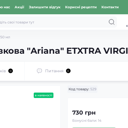
о нас
Акції
Залишити відгук
Корисні рецепти
Контакти
к
750 мл
вкова "Ariana" ETXTRA VIRGI
ків
Питання
0
0
Код товару:
529
в наявності
730 грн
Бонусні бали: 14