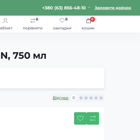
+380 (63) 856-48-10
Замовити дзвінок
0
0
0
абінет
порівняти
закладки
кошик
N, 750 мл
Відгуки:
0