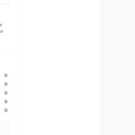
і
ва
0
0
0
0
0