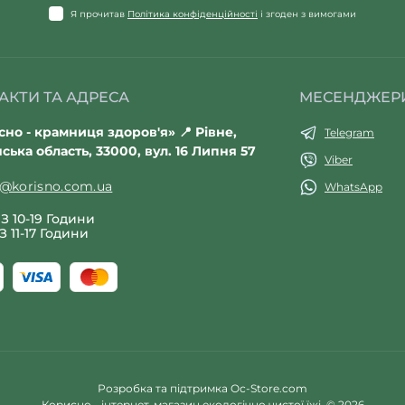
Я прочитав
Політика конфіденційності
і згоден з вимогами
АКТИ ТА АДРЕСА
МЕСЕНДЖЕР
но - крамниця здоров'я» 📍 Рівне,
Telegram
ська область, 33000, вул. 16 Липня 57
Viber
t@korisno.com.ua
WhatsApp
З 10-19 Години
З 11-17 Години
Розробка та підтримка
Oс-Store.com
Корисно - інтернет-магазин екологічно чистої їжі. © 2026