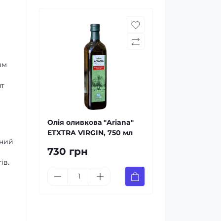
им
нт
Олія оливкова "Ariana"
ETXTRA VIRGIN, 750 мл
аний
730 грн
ів.