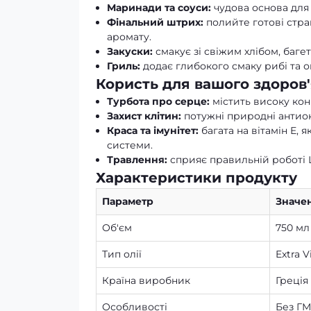
Маринади та соуси:
чудова основа для 
Фінальний штрих:
полийте готові стра
аромату.
Закуски:
смакує зі свіжим хлібом, баг
Гриль:
додає глибокого смаку рибі та о
Користь для вашого здоров'
Турбота про серце:
містить високу ко
Захист клітин:
потужні природні антио
Краса та імунітет:
багата на вітамін Е, 
системи.
Травлення:
сприяє правильній роботі 
Характеристики продукту
Параметр
Значе
Об'єм
750 мл
Тип олії
Extra 
Країна виробник
Греція
Особливості
Без ГМ