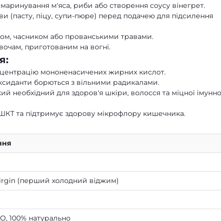
маринування м'яса, риби або створення соусу вінегрет.
ви (пасту, піцу, супи-пюре) перед подачею для підсилення
етом, часником або прованськими травами.
вочам, приготованим на вогні.
я:
нцентрацію мононенасичених жирних кислот.
ксиданти борються з вільними радикалами.
який необхідний для здоров'я шкіри, волосся та міцної імунно
ШКТ та підтримує здорову мікрофлору кишечника.
ння
Virgin (перший холодний віджим)
О, 100% натурально