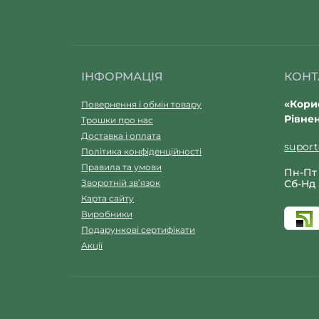
ІНФОРМАЦІЯ
КОНТ
«Корис
Повернення і обмін товару
Рівнен
Трошки про нас
Доставка і оплата
supor
Політика конфіденційності
Правила та умови
Пн-Пт 
Зворотній зв’язок
Сб-Нд 
Карта сайту
Виробники
Подарункові сертифікати
Акції