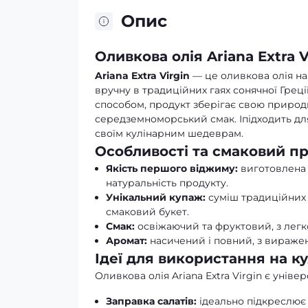
Опис
Оливкова олія Ariana Extra Vi
Ariana Extra Virgin
— це оливкова олія на
вручну в традиційних гаях сонячної Гре
способом, продукт зберігає свою природн
середземноморський смак. Іпідходить для 
своїм кулінарним шедеврам.
Особливості та смаковий пр
Якість першого віджиму:
виготовлена 
натуральність продукту.
Унікальний купаж:
суміш традиційних 
смаковий букет.
Смак:
освіжаючий та фруктовий, з легк
Аромат:
насичений і повний, з виражен
Ідеї для використання на ку
Оливкова олія Ariana Extra Virgin є унів
Заправка салатів:
ідеально підкреслює с