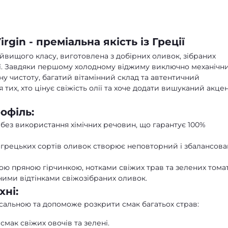
rgin - преміальна якість із Греції
йвищого класу, виготовлена з добірних оливок, зібраних
ції. Завдяки першому холодному віджиму виключно механічн
у чистоту, багатий вітамінний склад та автентичний
тих, хто цінує свіжість олії та хоче додати вишуканий акце
офіль:
без використання хімічних речовин, що гарантує 100%
грецьких сортів оливок створює неповторний і збалансов
ою пряною гірчинкою, нотками свіжих трав та зелених томат
ими відтінками свіжозібраних оливок.
хні:
ерсальною та допоможе розкрити смак багатьох страв:
мак свіжих овочів та зелені.