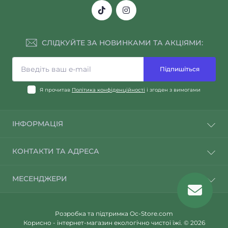
СЛІДКУЙТЕ ЗА НОВИНКАМИ ТА АКЦІЯМИ:
Підпишіться
Я прочитав
Політика конфіденційності
і згоден з вимогами
ІНФОРМАЦІЯ
Повернення і обмін товару
КОНТАКТИ ТА АДРЕСА
Трошки про нас
Доставка і оплата
«Корисно - крамниця здоров'я» 📍 Рівне, Рівненська
МЕСЕНДЖЕРИ
Політика конфіденційності
область, 33000, вул. 16 Липня 57
Правила та умови
Telegram
suport@korisno.com.ua
Зворотній зв’язок
Розробка та підтримка
Oс-Store.com
Viber
Карта сайту
Пн-Пт З 10-19 Години
Корисно - інтернет-магазин екологічно чистої їжі. © 2026
Сб-Нд З 11-17 Години