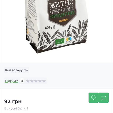
Код товару:
94
Відгуки:
0
92 грн
Бонусні бали: 1