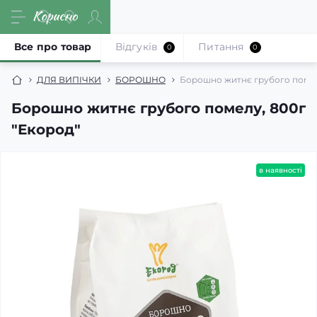
Все про товар
Відгуків
Питання
0
0
ДЛЯ ВИПІЧКИ
БОРОШНО
Борошно житнє грубого помел
Борошно житнє грубого помелу, 800г
"Екород"
в наявності