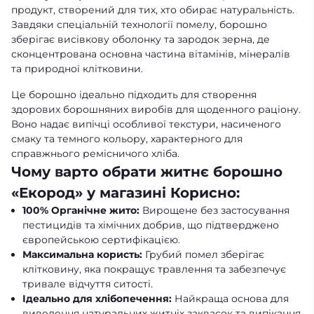
продукт, створений для тих, хто обирає натуральність.
Завдяки спеціальній технології помелу, борошно
зберігає висівкову оболонку та зародок зерна, де
сконцентрована основна частина вітамінів, мінералів
та природної клітковини.
Це борошно ідеально підходить для створення
здорових борошняних виробів для щоденного раціону.
Воно надає випічці особливої текстури, насиченого
смаку та темного кольору, характерного для
справжнього ремісничого хліба.
Чому варто обрати житнє борошно
«Екород» у магазині Корисно:
100% Органічне жито:
Вирощене без застосування
пестицидів та хімічних добрив, що підтверджено
європейською сертифікацією.
Максимальна користь:
Грубий помел зберігає
клітковину, яка покращує травлення та забезпечує
тривале відчуття ситості.
Ідеально для хлібопечення:
Найкраща основа для
виведення натуральних житніх заквасок та випікання