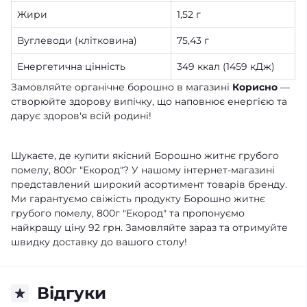
Жири
1,52 г
Вуглеводи (клітковина)
75,43 г
Енергетична цінність
349 ккал (1459 кДж)
Замовляйте органічне борошно в магазині
Корисно
—
створюйте здорову випічку, що наповнює енергією та
дарує здоров'я всій родині!
Шукаєте, де купити якісний Борошно житнє грубого
помелу, 800г "Екород"? У нашому інтернет-магазині
представлений широкий асортимент товарів бренду.
Ми гарантуємо свіжість продукту Борошно житнє
грубого помелу, 800г "Екород" та пропонуємо
найкращу ціну 92 грн. Замовляйте зараз та отримуйте
швидку доставку до вашого столу!
Відгуки