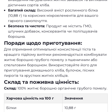
дієтичних сортів хліба.
Багатий склад:
Високий вміст рослинного білка
(10,88 г) та корисних мікроелементів для вашого
гарного самопочуття.
Безпека та чистота:
Продукт не містить ГМО,
штучних добавок, консервантів чи поліпшувачів
борошна.
Поради щодо приготування:
Для отримання оптимальної консистенції тіста та
кращого підйому випічки рекомендується комбінувати
житнє борошно грубого помелу з пшеничним або
спельтовим борошном. Використовуйте його для
приготування домашнього хліба, булочок, пісних
пирогів та хрустких житніх хлібців.
Склад та поживна цінність:
Склад:
100% житнє борошно органічне грубого помелу.
Харчова цінність на 100 г
Значення
Білки
10,88 г