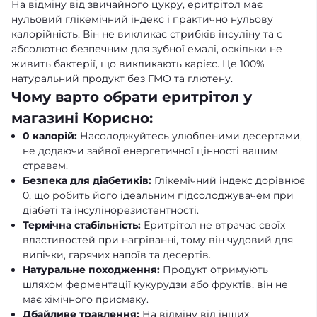
На відміну від звичайного цукру, еритрітол має
нульовий глікемічний індекс і практично нульову
калорійність. Він не викликає стрибків інсуліну та є
абсолютно безпечним для зубної емалі, оскільки не
живить бактерії, що викликають карієс. Це 100%
натуральний продукт без ГМО та глютену.
Чому варто обрати еритрітол у
магазині Корисно:
0 калорій:
Насолоджуйтесь улюбленими десертами,
не додаючи зайвої енергетичної цінності вашим
стравам.
Безпека для діабетиків:
Глікемічний індекс дорівнює
0, що робить його ідеальним підсолоджувачем при
діабеті та інсулінорезистентності.
Термічна стабільність:
Еритрітол не втрачає своїх
властивостей при нагріванні, тому він чудовий для
випічки, гарячих напоїв та десертів.
Натуральне походження:
Продукт отримують
шляхом ферментації кукурудзи або фруктів, він не
має хімічного присмаку.
Дбайливе травлення:
На відміну від інших