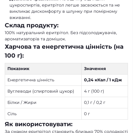
цукроспиртів, еритрітол легше засвоюється та не
викликає дискомфорту в шлунку при помірному
вживанні.
Склад продукту:
100% натуральний еритрітол. Без підсолоджувачів,
ароматизаторів та домішок.
Харчова та енергетична цінність (на
100 г):
Показник
Значення
Енергетична цінність
0,24 кКал / 1 кДж
Вуглеводи (спиртовий цукор)
4 г (100 г)
Білки / Жири
0,1 г / 0,2 г
Сіль
0 г
Як використовувати:
За смаком еритрітол становить близько 70% солодкості