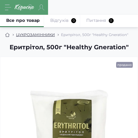
Все про товар
Відгуків
Питання
0
0
ЦУКРОЗАМІННИКИ
Еритрітол, 500г "Healthy Gneration"
Еритрітол, 500г "Healthy Gneration"
продано