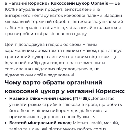
в магазині
Корисно
?
Кокосовий цукор Органік
— це
100% натуральний продукт, виготовлений із
випареного нектару квіток кокосової пальми. Завдяки
мінімальній термічній обробці, він зберігає унікальний
набір мінералів та вітамінів, які зазвичай втрачаються
при виробництві рафінованого цукру.
Цей підсолоджувач підкорює своїм м’яким
карамельним ароматом та ніжним смаком, що нагадує
тростинний цукор з легким горіховим відтінком. Це
ідеальний вибір для тих, хто прагне зменшити
споживання шкідливих підсолоджувачів, не
відмовляючи собі в задоволенні.
Чому варто обрати органічний
кокосовий цукор у магазині Корисно:
Низький глікемічний індекс (ГІ ≈ 35):
Допомагає
уникати різких стрибків глюкози в крові, що робить
його безпечнішим вибором для діабетиків та
прихильників здорового способу життя.
Багатий мінеральний склад:
Містить калій, магній,
залізо та цинк, які підтримують роботу серця,