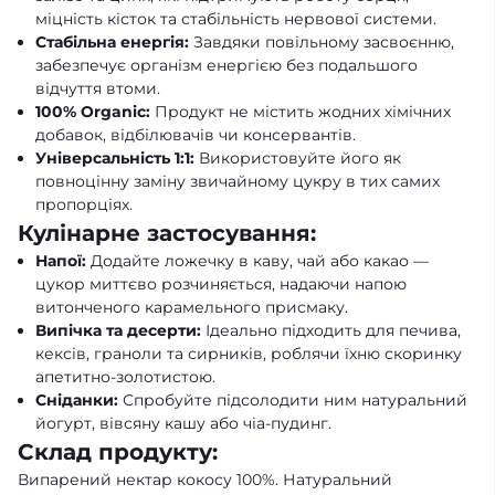
міцність кісток та стабільність нервової системи.
Стабільна енергія:
Завдяки повільному засвоєнню,
забезпечує організм енергією без подальшого
відчуття втоми.
100% Organic:
Продукт не містить жодних хімічних
добавок, відбілювачів чи консервантів.
Універсальність 1:1:
Використовуйте його як
повноцінну заміну звичайному цукру в тих самих
пропорціях.
Кулінарне застосування:
Напої:
Додайте ложечку в каву, чай або какао —
цукор миттєво розчиняється, надаючи напою
витонченого карамельного присмаку.
Випічка та десерти:
Ідеально підходить для печива,
кексів, граноли та сирників, роблячи їхню скоринку
апетитно-золотистою.
Сніданки:
Спробуйте підсолодити ним натуральний
йогурт, вівсяну кашу або чіа-пудинг.
Склад продукту:
Випарений нектар кокосу 100%. Натуральний