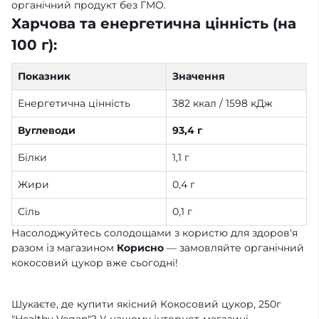
органічний продукт без ГМО.
Харчова та енергетична цінність (на
100 г):
Показник
Значення
Енергетична цінність
382 ккал / 1598 кДж
Вуглеводи
93,4 г
Білки
1,1 г
Жири
0,4 г
Сіль
0,1 г
Насолоджуйтесь солодощами з користю для здоров'я
разом із магазином
Корисно
— замовляйте органічний
кокосовий цукор вже сьогодні!
Шукаєте, де купити якісний Кокосовий цукор, 250г