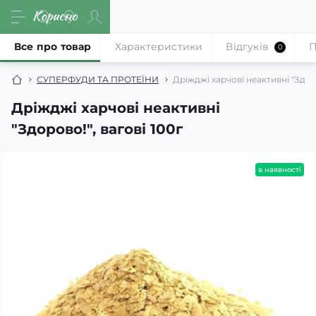
Все про товар
Характеристики
Відгуків
П
0
СУПЕРФУДИ ТА ПРОТЕЇНИ
Дріжджі харчові неактивні "Здоро
Дріжджі харчові неактивні
"Здорово!", вагові 100г
в наявності