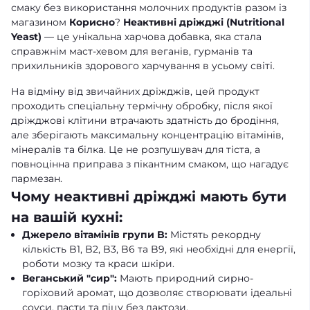
смаку без використання молочних продуктів разом із
магазином
Корисно
?
Неактивні дріжджі (Nutritional
Yeast)
— це унікальна харчова добавка, яка стала
справжнім маст-хевом для веганів, гурманів та
прихильників здорового харчування в усьому світі.
На відміну від звичайних дріжджів, цей продукт
проходить спеціальну термічну обробку, після якої
дріжджові клітини втрачають здатність до бродіння,
але зберігають максимальну концентрацію вітамінів,
мінералів та білка. Це не розпушувач для тіста, а
повноцінна приправа з пікантним смаком, що нагадує
пармезан.
Чому неактивні дріжджі мають бути
на вашій кухні:
Джерело вітамінів групи B:
Містять рекордну
кількість B1, B2, B3, B6 та B9, які необхідні для енергії,
роботи мозку та краси шкіри.
Веганський "сир":
Мають природний сирно-
горіховий аромат, що дозволяє створювати ідеальні
соуси, пасти та піцу без лактози.