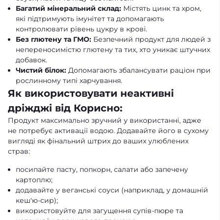
Багатий мінеральний склад:
Містять цинк та хром,
які підтримують імунітет та допомагають
контролювати рівень цукру в крові.
Без глютену та ГМО:
Безпечний продукт для людей з
непереносимістю глютену та тих, хто уникає штучних
добавок.
Чистий білок:
Допомагають збалансувати раціон при
рослинному типі харчування.
Як використовувати неактивні
дріжджі від Корисно:
Продукт максимально зручний у використанні, адже
не потребує активації водою. Додавайте його в сухому
вигляді як фінальний штрих до ваших улюблених
страв:
посипайте пасту, попкорн, салати або запечену
картоплю;
додавайте у веганські соуси (наприклад, у домашній
кеш'ю-сир);
використовуйте для загущення супів-пюре та