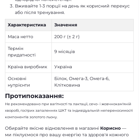
Вживайте 1-3 порції на день як корисний перекус
або після тренування.
Характеристика
Значення
Маса нетто
200 г (± 2 г)
Термін
9 місяців
придатності
Країна виробник
Україна
Основні
Білок, Омега-3, Омега-6,
нутрієнти
Клітковина
Протипоказання:
Не рекомендовано при вагітності та лактації, сечо- і жовчнокам'яній
хворобі, гострих запаленнях ШКТ та індивідуальній непереносимості
компонентів золотого льону.
Обирайте якісне відновлення в магазині
Корисно
—
ми піклуємося про вашу енергію та здоров'я кожного