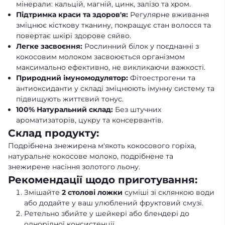
мінерали: кальцій, магній, цинк, залізо та хром.
Підтримка краси та здоров'я:
Регулярне вживання
зміцнює кісткову тканину, покращує стан волосся та
повертає шкірі здорове сяйво.
Легке засвоєння:
Рослинний білок у поєднанні з
кокосовим молоком засвоюється організмом
максимально ефективно, не викликаючи важкості.
Природний імуномодулятор:
Фітоестрогени та
антиоксиданти у складі зміцнюють імунну систему та
підвищують життєвий тонус.
100% Натуральний склад:
Без штучних
ароматизаторів, цукру та консервантів.
Склад продукту:
Подрібнена знежирена м'якоть кокосового горіха,
натуральне кокосове молоко, подрібнене та
знежирене насіння золотого льону.
Рекомендації щодо приготування:
Змішайте
2 столові ложки
суміші зі склянкою води
або додайте у ваш улюблений фруктовий смузі.
Ретельно збийте у шейкері або блендері до
однорідної консистенції.