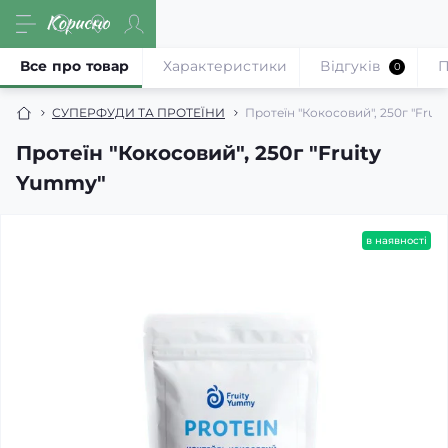
Все про товар
Характеристики
Відгуків
П
0
СУПЕРФУДИ ТА ПРОТЕЇНИ
Протеїн "Кокосовий", 250г "Fru
Протеїн "Кокосовий", 250г "Fruity
Yummy"
в наявності