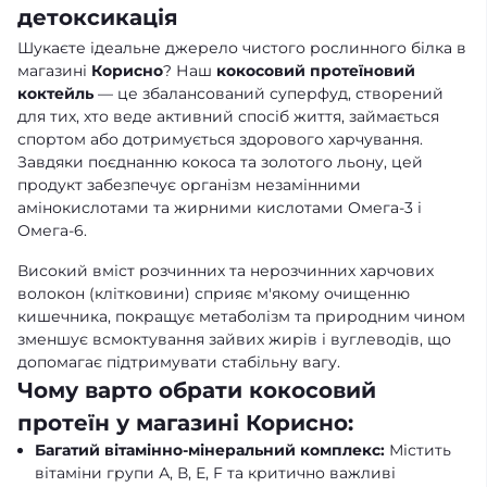
детоксикація
Шукаєте ідеальне джерело чистого рослинного білка в
магазині
Корисно
? Наш
кокосовий протеїновий
коктейль
— це збалансований суперфуд, створений
для тих, хто веде активний спосіб життя, займається
спортом або дотримується здорового харчування.
Завдяки поєднанню кокоса та золотого льону, цей
продукт забезпечує організм незамінними
амінокислотами та жирними кислотами Омега-3 і
Омега-6.
Високий вміст розчинних та нерозчинних харчових
волокон (клітковини) сприяє м'якому очищенню
кишечника, покращує метаболізм та природним чином
зменшує всмоктування зайвих жирів і вуглеводів, що
допомагає підтримувати стабільну вагу.
Чому варто обрати кокосовий
протеїн у магазині Корисно:
Багатий вітамінно-мінеральний комплекс:
Містить
вітаміни групи А, В, Е, F та критично важливі